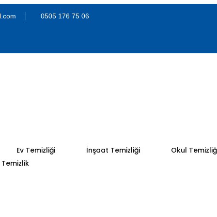
l.com
0505 176 75 06
Ev Temizliği
İnşaat Temizliği
Okul Temizliğ
Temizlik