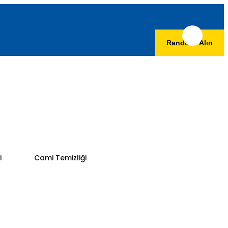
Randevu Alın
i
Cami Temizliği