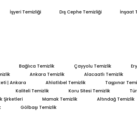
İşyeri Temizliği
Dış Cephe Temizliği
İnşaat T
Bağlıca Temizlik
Çayyolu Temizlik
Er
izlik
Ankara Temizlik
Alacaatlı Temizlik
keti | Ankara
Ahlatlıbel Temizlik
Taşpınar Temiz
Kaliteli Temizlik
Koru Sitesi Temizlik
Tür
 Şirketleri
Mamak Temizlik
Altındağ Temizlik
k
Gölbaşı Temizlik