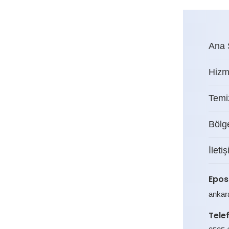
Ana 
Hizm
Temiz
Bölg
İleti
Epos
ankar
Tele