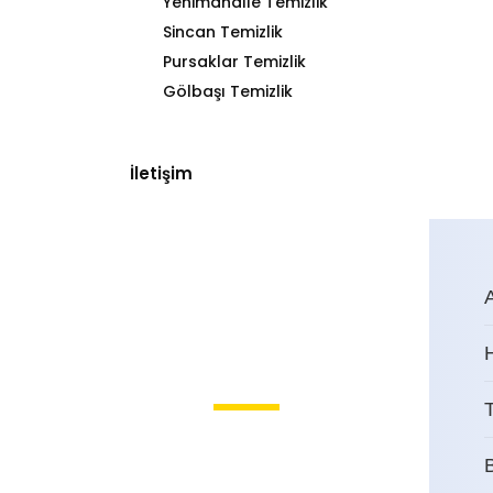
Yenimahalle Temizlik
Sincan Temizlik
Pursaklar Temizlik
Gölbaşı Temizlik
İletişim
T
Ankarada