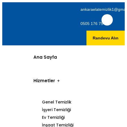
ankaraelatemizlik1@gmai
0505 176 75 06
Randevu Alın
Ana Sayfa
Hizmetler
Genel Temizlik
İşyeri Temizliği
Ev Temizliği
İnşaat Temizliği