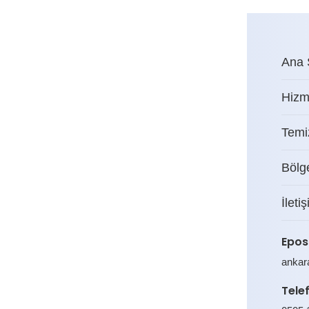
Ana 
Hizm
Temiz
Bölg
İleti
Epos
ankar
Tele