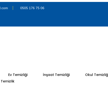
l.com
0505 176 75 06
Ev Temizliği
İnşaat Temizliği
Okul Temizliğ
Temizlik