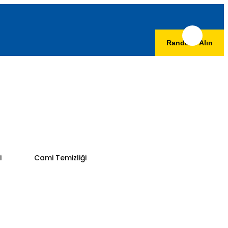
Randevu Alın
i
Cami Temizliği