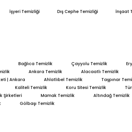
İşyeri Temizliği
Dış Cephe Temizliği
İnşaat T
Bağlıca Temizlik
Çayyolu Temizlik
Er
izlik
Ankara Temizlik
Alacaatlı Temizlik
keti | Ankara
Ahlatlıbel Temizlik
Taşpınar Temiz
Kaliteli Temizlik
Koru Sitesi Temizlik
Tür
 Şirketleri
Mamak Temizlik
Altındağ Temizlik
k
Gölbaşı Temizlik