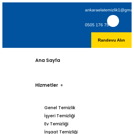
ankaraelatemizlik1@gmai
0505 176 75 06
Randevu Alın
Ana Sayfa
Hizmetler
Genel Temizlik
İşyeri Temizliği
Ev Temizliği
İnşaat Temizliği