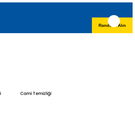
Randevu Alın
i
Cami Temizliği