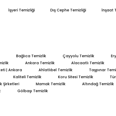
İşyeri Temizliği
Dış Cephe Temizliği
İnşaat T
Bağlıca Temizlik
Çayyolu Temizlik
Er
izlik
Ankara Temizlik
Alacaatlı Temizlik
keti | Ankara
Ahlatlıbel Temizlik
Taşpınar Temiz
Kaliteli Temizlik
Koru Sitesi Temizlik
Tür
 Şirketleri
Mamak Temizlik
Altındağ Temizlik
k
Gölbaşı Temizlik