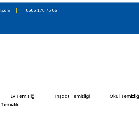
l.com
0505 176 75 06
Ev Temizliği
İnşaat Temizliği
Okul Temizliğ
Temizlik