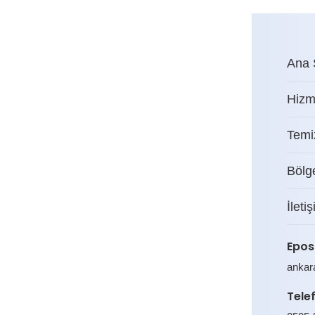
Ana 
Hizm
Temiz
Bölg
İleti
Epos
ankar
Tele