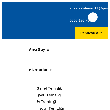
ankaraelatemizlik1@gmai
0505 176 75 06
Randevu Alın
Ana Sayfa
Hizmetler
Genel Temizlik
İşyeri Temizliği
Ev Temizliği
İnşaat Temizliği