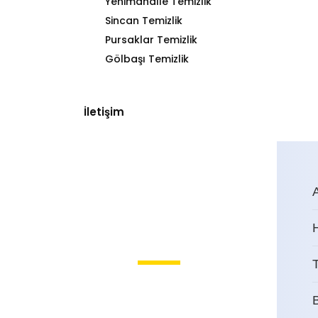
Yenimahalle Temizlik
Sincan Temizlik
Pursaklar Temizlik
Gölbaşı Temizlik
İletişim
T
Ulucanlar