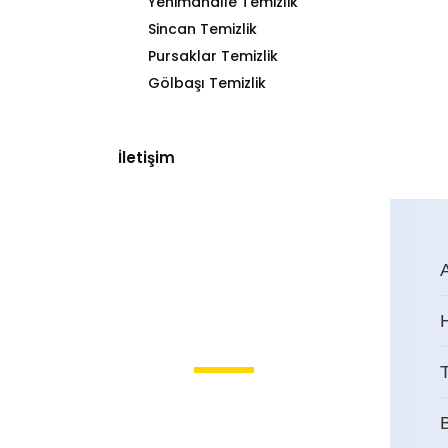
Yenimahalle Temizlik
Sincan Temizlik
Pursaklar Temizlik
Gölbaşı Temizlik
İletişim
T
Kırkkonaklar