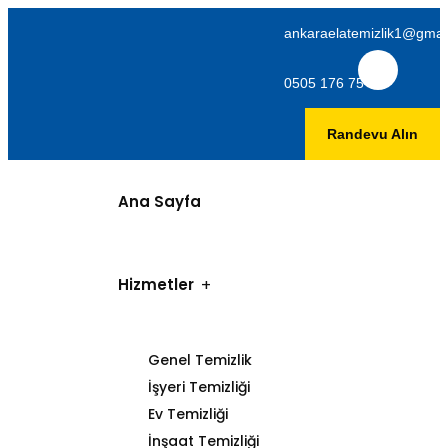
ankaraelatemizlik1@gmai
0505 176 75 06
Randevu Alın
Ana Sayfa
Hizmetler
Genel Temizlik
İşyeri Temizliği
Ev Temizliği
İnşaat Temizliği