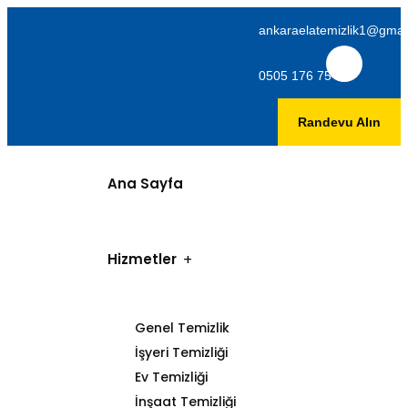
ankaraelatemizlik1@gmai
0505 176 75 06
Randevu Alın
Ana Sayfa
Hizmetler
Genel Temizlik
İşyeri Temizliği
Ev Temizliği
İnşaat Temizliği