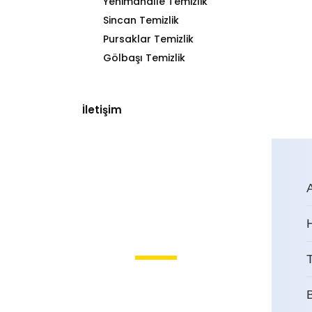
Yenimahalle Temizlik
Sincan Temizlik
Pursaklar Temizlik
Gölbaşı Temizlik
İletişim
T
TürkKonut