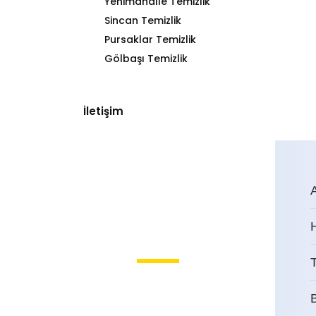
Yenimahalle Temizlik
Sincan Temizlik
Pursaklar Temizlik
Gölbaşı Temizlik
İletişim
T
HüseyinGazi