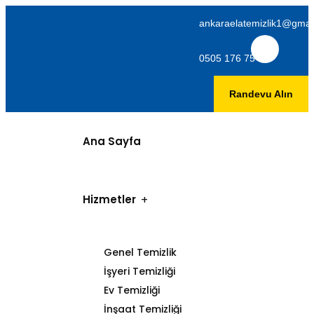
ankaraelatemizlik1@gmai
0505 176 75 06
Randevu Alın
Ana Sayfa
Hizmetler
Genel Temizlik
İşyeri Temizliği
Ev Temizliği
İnşaat Temizliği