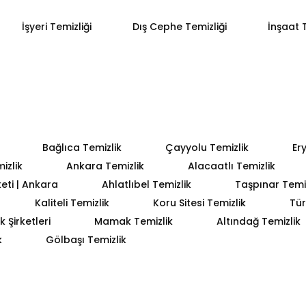
İşyeri Temizliği
Dış Cephe Temizliği
İnşaat T
Bağlıca Temizlik
Çayyolu Temizlik
Er
izlik
Ankara Temizlik
Alacaatlı Temizlik
keti | Ankara
Ahlatlıbel Temizlik
Taşpınar Temiz
Kaliteli Temizlik
Koru Sitesi Temizlik
Tür
 Şirketleri
Mamak Temizlik
Altındağ Temizlik
k
Gölbaşı Temizlik