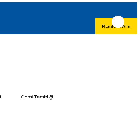
Randevu Alın
i
Cami Temizliği