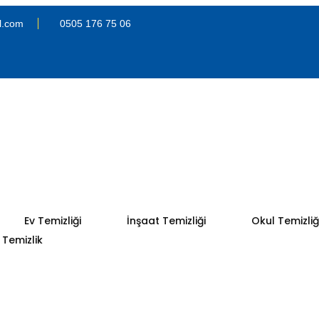
l.com
0505 176 75 06
Ev Temizliği
İnşaat Temizliği
Okul Temizliğ
Temizlik