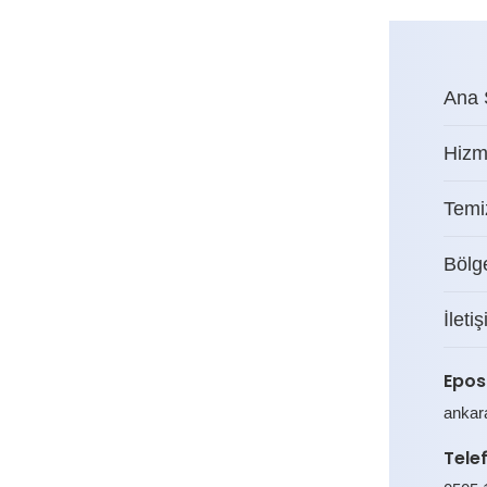
Ana 
Hizm
Temiz
Bölg
İleti
Epos
ankar
Tele