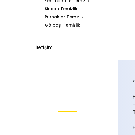
Yenimahalle Temizlik
Sincan Temizlik
Pursaklar Temizlik
Gölbaşı Temizlik
İletişim
T
Beytepe