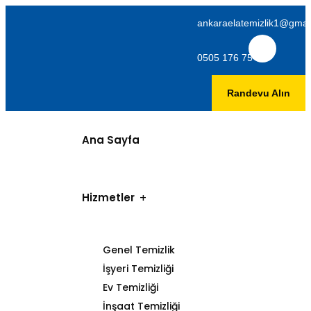
ankaraelatemizlik1@gmai
0505 176 75 06
Randevu Alın
Ana Sayfa
Hizmetler
Genel Temizlik
İşyeri Temizliği
Ev Temizliği
İnşaat Temizliği