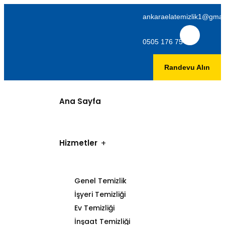
ankaraelatemizlik1@gmai
0505 176 75 06
Randevu Alın
Ana Sayfa
Hizmetler
Genel Temizlik
İşyeri Temizliği
Ev Temizliği
İnşaat Temizliği