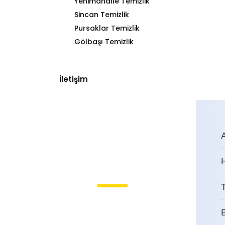
Yenimahalle Temizlik
Sincan Temizlik
Pursaklar Temizlik
Gölbaşı Temizlik
İletişim
T
Balgat Temizlikçi