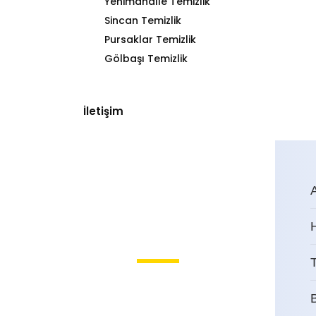
Yenimahalle Temizlik
Sincan Temizlik
Pursaklar Temizlik
Gölbaşı Temizlik
İletişim
T
Abidinpaşa