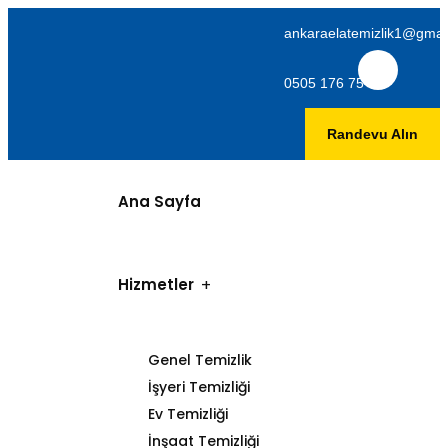
ankaraelatemizlik1@gmai
0505 176 75 06
Randevu Alın
Ana Sayfa
Hizmetler
Genel Temizlik
İşyeri Temizliği
Ev Temizliği
İnşaat Temizliği