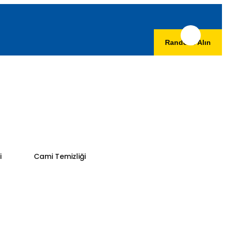
Randevu Alın
i
Cami Temizliği