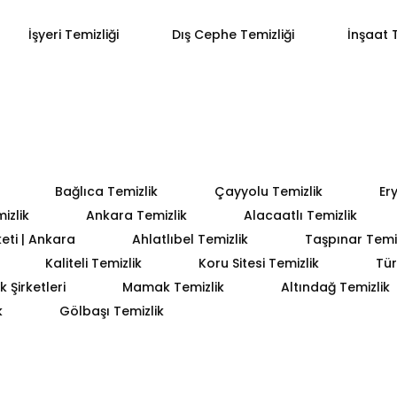
İşyeri Temizliği
Dış Cephe Temizliği
İnşaat T
Bağlıca Temizlik
Çayyolu Temizlik
Er
izlik
Ankara Temizlik
Alacaatlı Temizlik
keti | Ankara
Ahlatlıbel Temizlik
Taşpınar Temiz
Kaliteli Temizlik
Koru Sitesi Temizlik
Tür
 Şirketleri
Mamak Temizlik
Altındağ Temizlik
k
Gölbaşı Temizlik