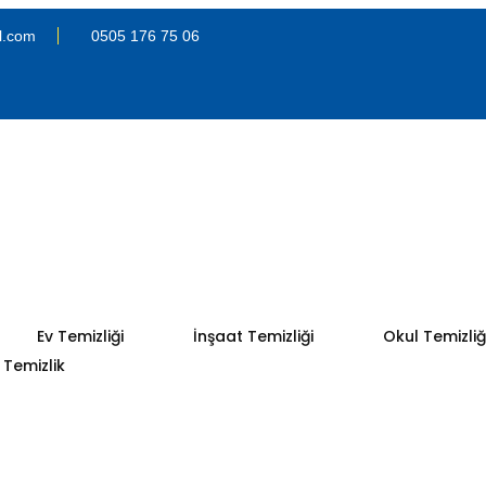
l.com
0505 176 75 06
Ev Temizliği
İnşaat Temizliği
Okul Temizliğ
Temizlik