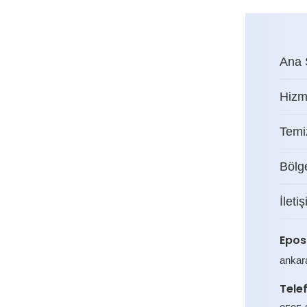
Ana 
Hizm
Temiz
Bölg
İleti
Epos
ankar
Tele