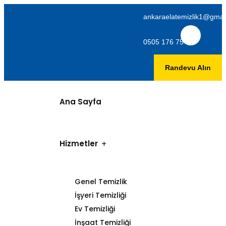
ankaraelatemizlik1@gmai
0505 176 75 06
Randevu Alın
Ana Sayfa
Hizmetler
Genel Temizlik
İşyeri Temizliği
Ev Temizliği
İnşaat Temizliği