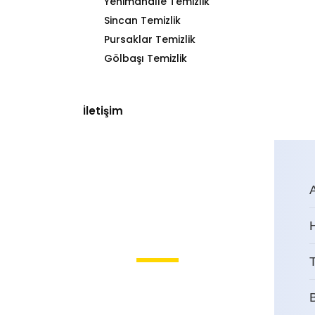
Yenimahalle Temizlik
Sincan Temizlik
Pursaklar Temizlik
Gölbaşı Temizlik
İletişim
T
Oran Ev Temizliği