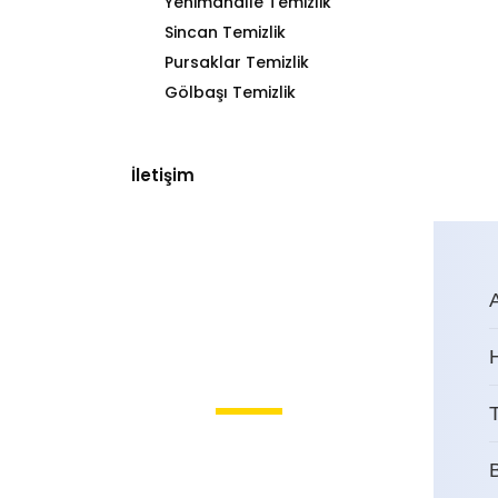
Yenimahalle Temizlik
Sincan Temizlik
Pursaklar Temizlik
Gölbaşı Temizlik
İletişim
T
Solfasol Ev