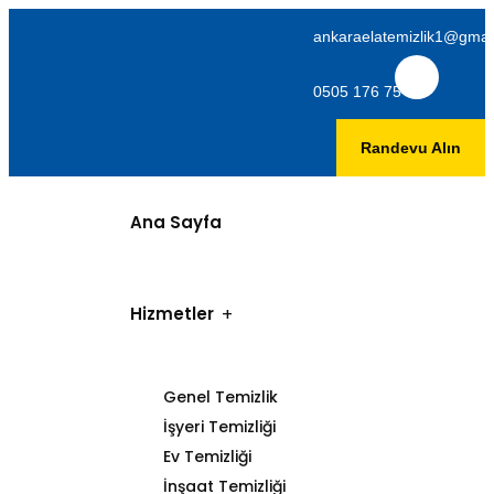
ankaraelatemizlik1@gmai
0505 176 75 06
Randevu Alın
Ana Sayfa
Hizmetler
Genel Temizlik
İşyeri Temizliği
Ev Temizliği
İnşaat Temizliği