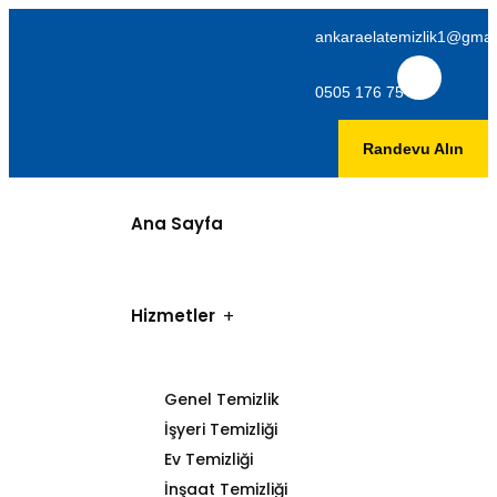
ankaraelatemizlik1@gmai
0505 176 75 06
Randevu Alın
Ana Sayfa
Hizmetler
Genel Temizlik
İşyeri Temizliği
Ev Temizliği
İnşaat Temizliği