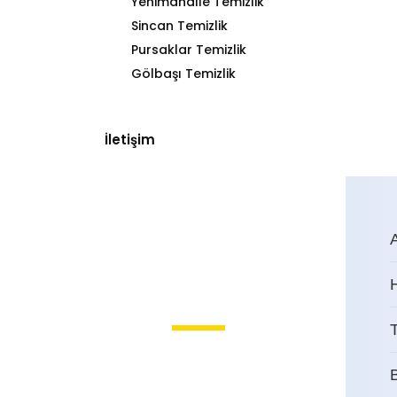
Yenimahalle Temizlik
Sincan Temizlik
Pursaklar Temizlik
Gölbaşı Temizlik
İletişim
T
Akdere Ev