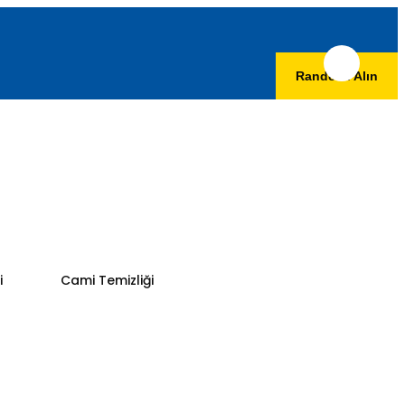
Randevu Alın
i
Cami Temizliği