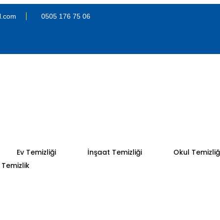
l.com
0505 176 75 06
Ev Temizliği
İnşaat Temizliği
Okul Temizliğ
Temizlik