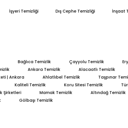
İşyeri Temizliği
Dış Cephe Temizliği
İnşaat T
Bağlıca Temizlik
Çayyolu Temizlik
Er
izlik
Ankara Temizlik
Alacaatlı Temizlik
keti | Ankara
Ahlatlıbel Temizlik
Taşpınar Temiz
Kaliteli Temizlik
Koru Sitesi Temizlik
Tür
 Şirketleri
Mamak Temizlik
Altındağ Temizlik
k
Gölbaşı Temizlik