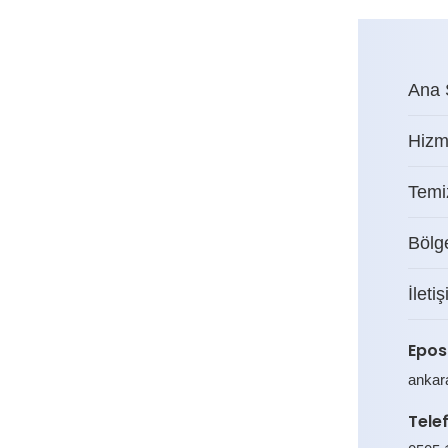
Ana 
Hizm
Temiz
Bölg
İleti
Epos
ankar
Tele