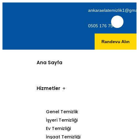
ankaraelatemizlik1@gmai
0505 176 75 06
Randevu Alın
Ana Sayfa
Hizmetler
Genel Temizlik
İşyeri Temizliği
Ev Temizliği
İnşaat Temizliği