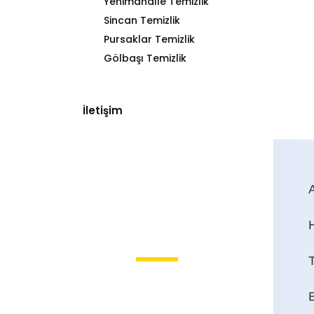
Yenimahalle Temizlik
Sincan Temizlik
Pursaklar Temizlik
Gölbaşı Temizlik
İletişim
T
Subayevleri Bina