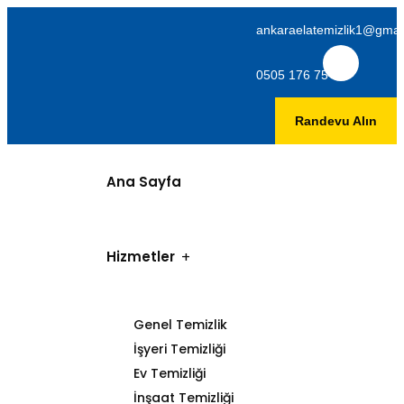
ankaraelatemizlik1@gmai
0505 176 75 06
Randevu Alın
Ana Sayfa
Hizmetler
Genel Temizlik
İşyeri Temizliği
Ev Temizliği
İnşaat Temizliği