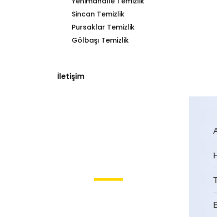
Yenimahalle Temizlik
Sincan Temizlik
Pursaklar Temizlik
Gölbaşı Temizlik
İletişim
T
Sincan Bina