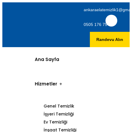
ankaraelatemizlik1@gmai
0505 176 75 06
Randevu Alın
Ana Sayfa
Hizmetler
Genel Temizlik
İşyeri Temizliği
Ev Temizliği
İnşaat Temizliği