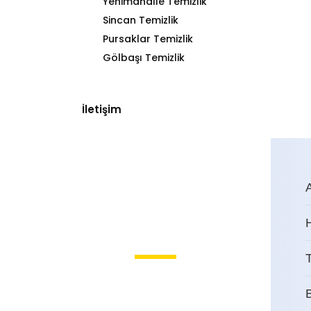
Yenimahalle Temizlik
Sincan Temizlik
Pursaklar Temizlik
Gölbaşı Temizlik
İletişim
T
Sancaktepe Bina