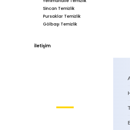
Yenimahalle Temizlik
Sincan Temizlik
Pursaklar Temizlik
Gölbaşı Temizlik
İletişim
T
Mamak Bina