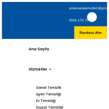
ankaraelatemizlik1@gmai
0505 176 75 06
Randevu Alın
Ana Sayfa
Hizmetler
Genel Temizlik
İşyeri Temizliği
Ev Temizliği
İnşaat Temizliği