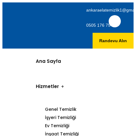
ankaraelatemizlik1@gmai
0505 176 75 06
Randevu Alın
Ana Sayfa
Hizmetler
Genel Temizlik
İşyeri Temizliği
Ev Temizliği
İnşaat Temizliği