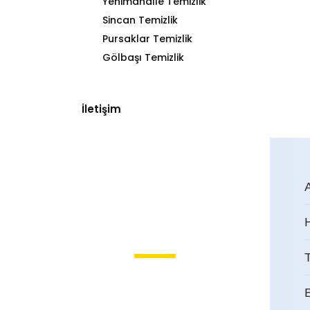
Yenimahalle Temizlik
Sincan Temizlik
Pursaklar Temizlik
Gölbaşı Temizlik
İletişim
T
Kardelen Bina