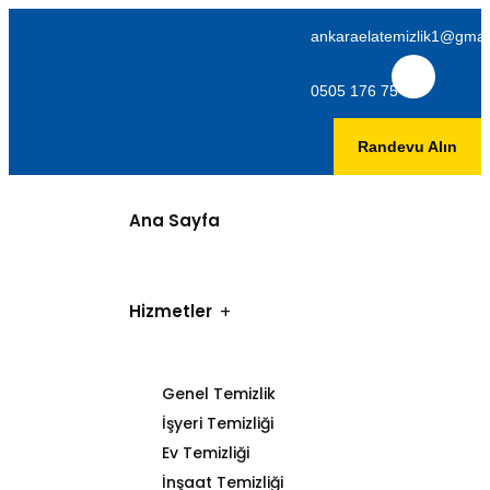
ankaraelatemizlik1@gmai
0505 176 75 06
Randevu Alın
Ana Sayfa
Hizmetler
Genel Temizlik
İşyeri Temizliği
Ev Temizliği
İnşaat Temizliği