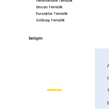
Yenimahalle Temizlik
Sincan Temizlik
Pursaklar Temizlik
Gölbaşı Temizlik
İletişim
T
Yenimahalle