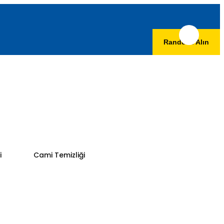
Randevu Alın
i
Cami Temizliği