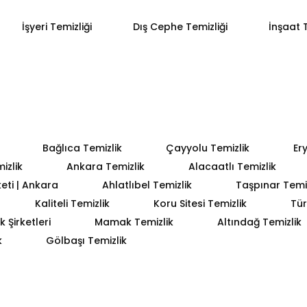
İşyeri Temizliği
Dış Cephe Temizliği
İnşaat T
Bağlıca Temizlik
Çayyolu Temizlik
Er
izlik
Ankara Temizlik
Alacaatlı Temizlik
keti | Ankara
Ahlatlıbel Temizlik
Taşpınar Temiz
Kaliteli Temizlik
Koru Sitesi Temizlik
Tür
 Şirketleri
Mamak Temizlik
Altındağ Temizlik
k
Gölbaşı Temizlik