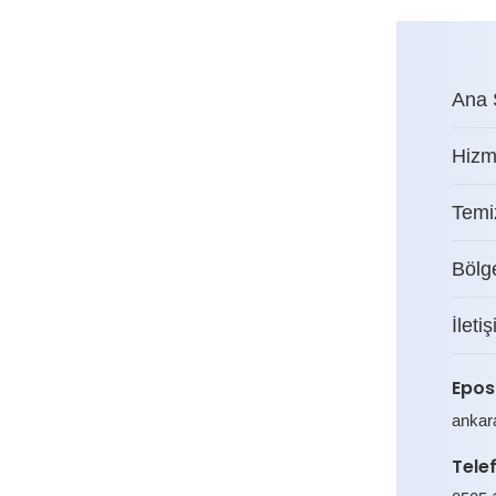
Ana 
Hizm
Temiz
Bölg
İleti
Epos
ankar
Tele