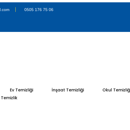
l.com
0505 176 75 06
Ev Temizliği
İnşaat Temizliği
Okul Temizliğ
Temizlik