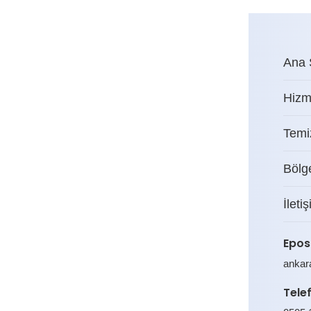
Ana 
Hizm
Temiz
Bölg
İleti
Epos
ankar
Tele