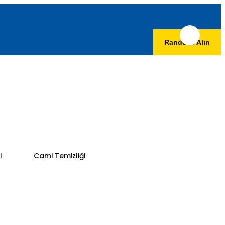
Randevu Alın
i
Cami Temizliği