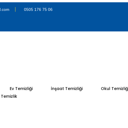
l.com
0505 176 75 06
Ev Temizliği
İnşaat Temizliği
Okul Temizliğ
Temizlik