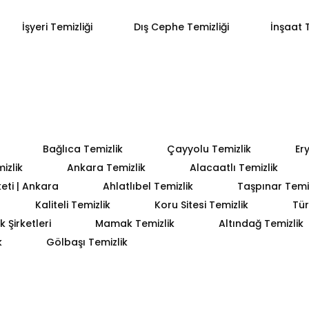
İşyeri Temizliği
Dış Cephe Temizliği
İnşaat T
Bağlıca Temizlik
Çayyolu Temizlik
Er
izlik
Ankara Temizlik
Alacaatlı Temizlik
keti | Ankara
Ahlatlıbel Temizlik
Taşpınar Temiz
Kaliteli Temizlik
Koru Sitesi Temizlik
Tür
 Şirketleri
Mamak Temizlik
Altındağ Temizlik
k
Gölbaşı Temizlik