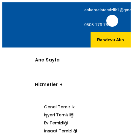
ankaraelatemizlik1@gmai
0505 176 75 06
Randevu Alın
Ana Sayfa
Hizmetler
Genel Temizlik
İşyeri Temizliği
Ev Temizliği
İnşaat Temizliği