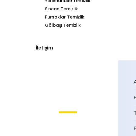
Yenimahalle Temizlik
Sincan Temizlik
Pursaklar Temizlik
Gölbaşı Temizlik
İletişim
T
Solfasol Dış