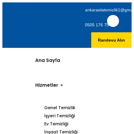
ankaraelatemizlik1@gmai
0505 176 75 06
Randevu Alın
Ana Sayfa
Hizmetler
Genel Temizlik
İşyeri Temizliği
Ev Temizliği
İnşaat Temizliği