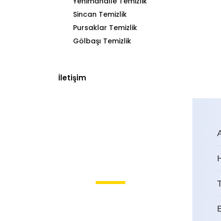
Yenimahalle Temizlik
Sincan Temizlik
Pursaklar Temizlik
Gölbaşı Temizlik
İletişim
T
Solfasol Dış