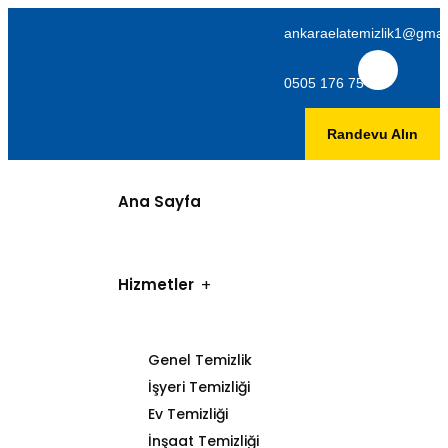
ankaraelatemizlik1@gmai
0505 176 75 06
Randevu Alın
Ana Sayfa
Hizmetler
Genel Temizlik
İşyeri Temizliği
Ev Temizliği
İnşaat Temizliği