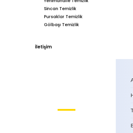
Yenimahalle Temizlik
Sincan Temizlik
Pursaklar Temizlik
Gölbaşı Temizlik
İletişim
T
Macun Dış Cephe