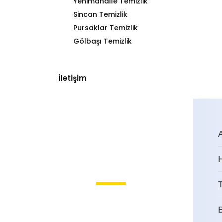
Yenimahalle Temizlik
Sincan Temizlik
Pursaklar Temizlik
Gölbaşı Temizlik
İletişim
T
Gölbaşı Dış