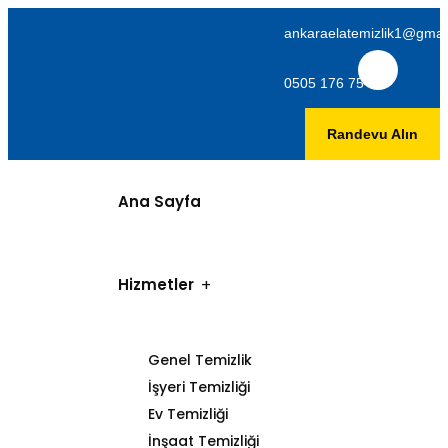
ankaraelatemizlik1@gmai
0505 176 75 06
Randevu Alın
Ana Sayfa
Hizmetler
Genel Temizlik
İşyeri Temizliği
Ev Temizliği
İnşaat Temizliği