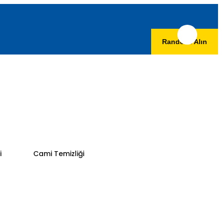
Randevu Alın
i
Cami Temizliği