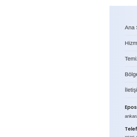
Ana 
Hizm
Temiz
Bölg
İleti
Epos
ankar
Tele