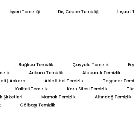
İşyeri Temizliği
Dış Cephe Temizliği
İnşaat T
Bağlıca Temizlik
Çayyolu Temizlik
Er
izlik
Ankara Temizlik
Alacaatlı Temizlik
keti | Ankara
Ahlatlıbel Temizlik
Taşpınar Temiz
Kaliteli Temizlik
Koru Sitesi Temizlik
Tür
 Şirketleri
Mamak Temizlik
Altındağ Temizlik
k
Gölbaşı Temizlik