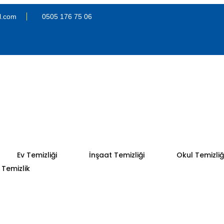
l.com
0505 176 75 06
Ev Temizliği
İnşaat Temizliği
Okul Temizliğ
Temizlik