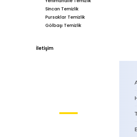
Yenimahalle Temizlik
Sincan Temizlik
Pursaklar Temizlik
Gölbaşı Temizlik
İletişim
T
Ulus İşyeri