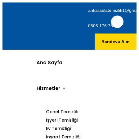
ankaraelatemizlik1@gmai
0505 176 75 06
Randevu Alın
Ana Sayfa
Hizmetler
Genel Temizlik
İşyeri Temizliği
Ev Temizliği
İnşaat Temizliği