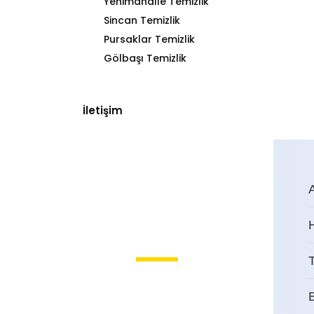
Yenimahalle Temizlik
Sincan Temizlik
Pursaklar Temizlik
Gölbaşı Temizlik
İletişim
T
Topçu Mahallesi