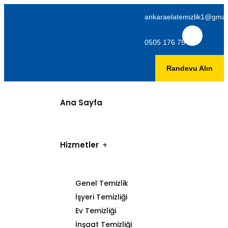
ankaraelatemizlik1@gmai
0505 176 75 06
Randevu Alın
Ana Sayfa
Hizmetler
Genel Temizlik
İşyeri Temizliği
Ev Temizliği
İnşaat Temizliği