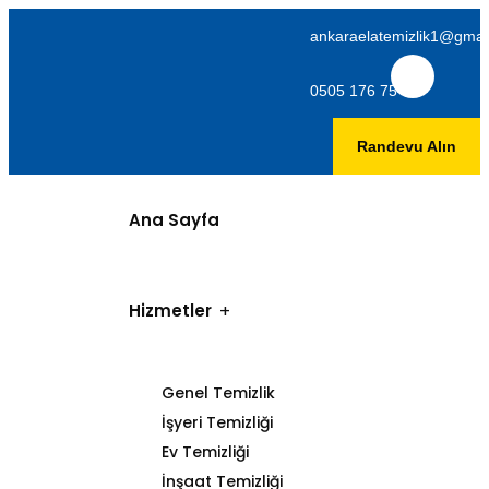
ankaraelatemizlik1@gmai
0505 176 75 06
Randevu Alın
Ana Sayfa
Hizmetler
Genel Temizlik
İşyeri Temizliği
Ev Temizliği
İnşaat Temizliği