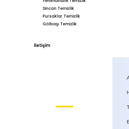
Yenimahalle Temizlik
Sincan Temizlik
Pursaklar Temizlik
Gölbaşı Temizlik
İletişim
T
Tevfik İleri İşyeri