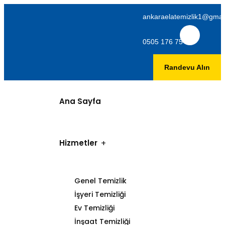
ankaraelatemizlik1@gmai
0505 176 75 06
Randevu Alın
Ana Sayfa
Hizmetler
Genel Temizlik
İşyeri Temizliği
Ev Temizliği
İnşaat Temizliği