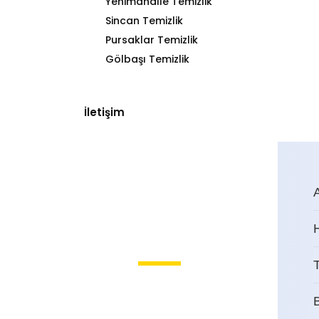
Yenimahalle Temizlik
Sincan Temizlik
Pursaklar Temizlik
Gölbaşı Temizlik
İletişim
T
Küçükesat İşyeri