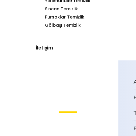
Yenimahalle Temizlik
Sincan Temizlik
Pursaklar Temizlik
Gölbaşı Temizlik
İletişim
T
Kırkkonaklar