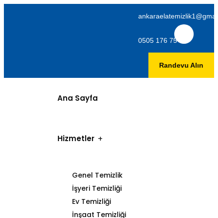
ankaraelatemizlik1@gmai
0505 176 75 06
Randevu Alın
Ana Sayfa
Hizmetler
Genel Temizlik
İşyeri Temizliği
Ev Temizliği
İnşaat Temizliği