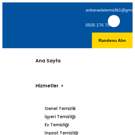
ankaraelatemizlik1@gmai
0505 176 75 06
Randevu Alın
Ana Sayfa
Hizmetler
Genel Temizlik
İşyeri Temizliği
Ev Temizliği
İnşaat Temizliği