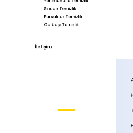
Yenimahalle Temizlik
Sincan Temizlik
Pursaklar Temizlik
Gölbaşı Temizlik
İletişim
T
Aydınlıkevler