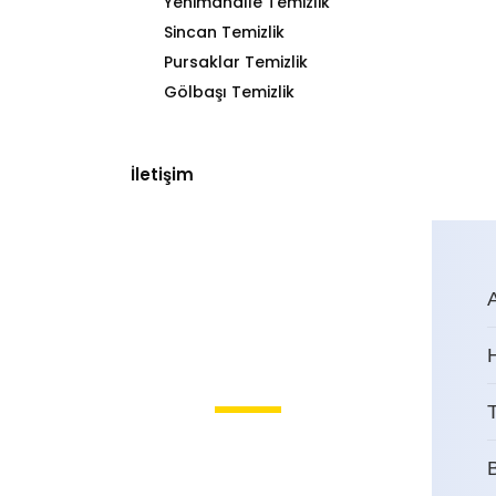
Yenimahalle Temizlik
Sincan Temizlik
Pursaklar Temizlik
Gölbaşı Temizlik
İletişim
T
Akdere İşyeri