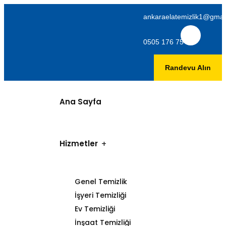
ankaraelatemizlik1@gmai
0505 176 75 06
Randevu Alın
Ana Sayfa
Hizmetler
Genel Temizlik
İşyeri Temizliği
Ev Temizliği
İnşaat Temizliği