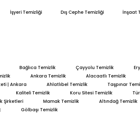
İşyeri Temizliği
Dış Cephe Temizliği
İnşaat T
Bağlıca Temizlik
Çayyolu Temizlik
Er
izlik
Ankara Temizlik
Alacaatlı Temizlik
keti | Ankara
Ahlatlıbel Temizlik
Taşpınar Temiz
Kaliteli Temizlik
Koru Sitesi Temizlik
Tür
 Şirketleri
Mamak Temizlik
Altındağ Temizlik
k
Gölbaşı Temizlik