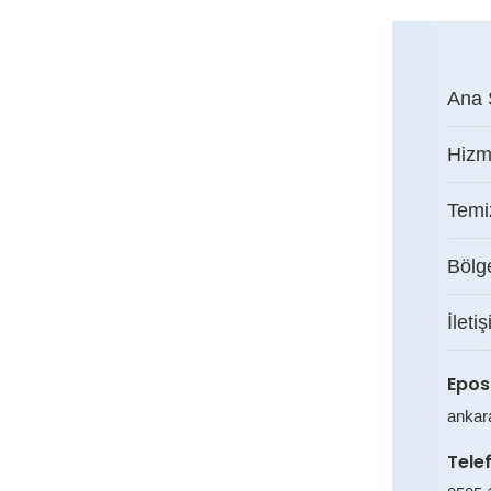
Ana 
Hizm
Temiz
Bölg
İleti
Epos
ankar
Tele