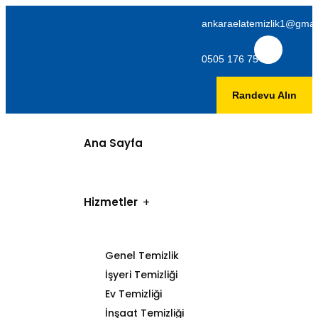
ankaraelatemizlik1@gmai
0505 176 75 06
Randevu Alın
Ana Sayfa
Hizmetler
Genel Temizlik
İşyeri Temizliği
Ev Temizliği
İnşaat Temizliği