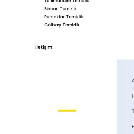
Yenimahalle Temizlik
Sincan Temizlik
Pursaklar Temizlik
Gölbaşı Temizlik
İletişim
T
Kocatepe