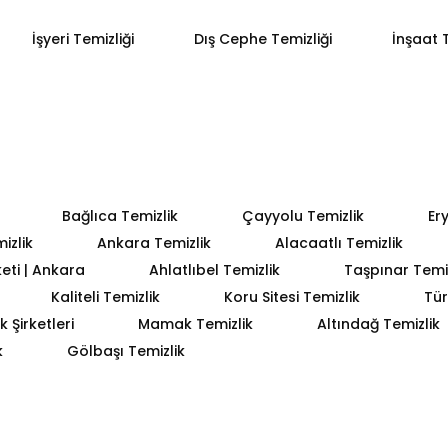
İşyeri Temizliği
Dış Cephe Temizliği
İnşaat T
Bağlıca Temizlik
Çayyolu Temizlik
Er
izlik
Ankara Temizlik
Alacaatlı Temizlik
keti | Ankara
Ahlatlıbel Temizlik
Taşpınar Temiz
Kaliteli Temizlik
Koru Sitesi Temizlik
Tür
 Şirketleri
Mamak Temizlik
Altındağ Temizlik
k
Gölbaşı Temizlik