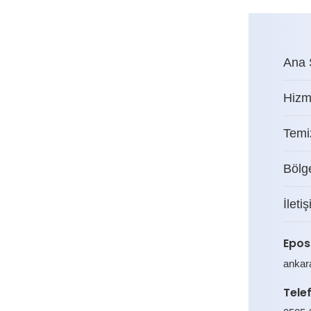
Ana 
Hizm
Temiz
Bölg
İleti
Epos
ankar
Tele