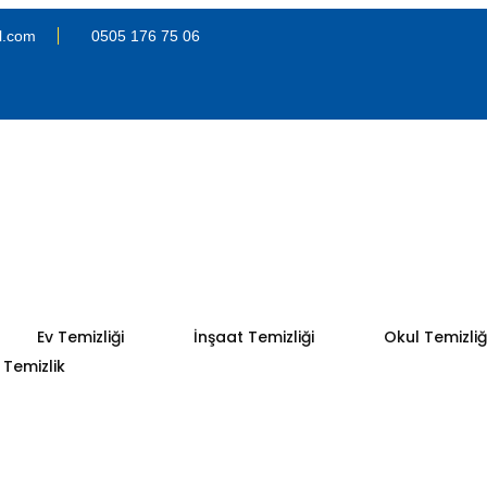
l.com
0505 176 75 06
Ev Temizliği
İnşaat Temizliği
Okul Temizliğ
Temizlik