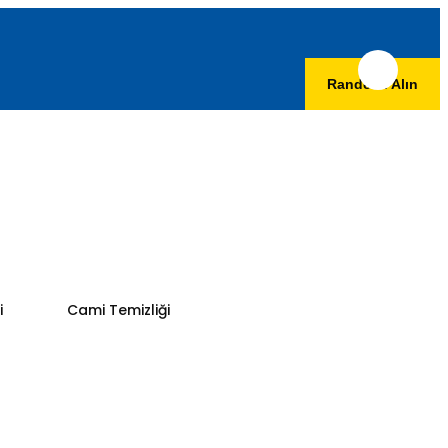
Randevu Alın
i
Cami Temizliği