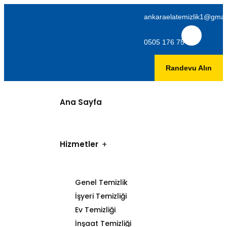
ankaraelatemizlik1@gmai
0505 176 75 06
Randevu Alın
Ana Sayfa
Hizmetler
Genel Temizlik
İşyeri Temizliği
Ev Temizliği
İnşaat Temizliği