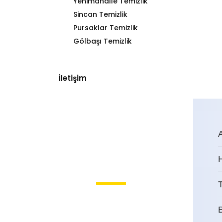
Yenimahalle Temizlik
Sincan Temizlik
Pursaklar Temizlik
Gölbaşı Temizlik
İletişim
T
Etimesgut Pınarı