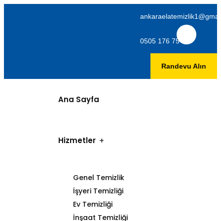
ankaraelatemizlik1@gmai
0505 176 75 06
Randevu Alın
Ana Sayfa
Hizmetler
Genel Temizlik
İşyeri Temizliği
Ev Temizliği
İnşaat Temizliği