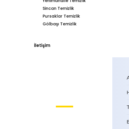
Yenimahalle Temizlik
Sincan Temizlik
Pursaklar Temizlik
Gölbaşı Temizlik
İletişim
T
Çankaya