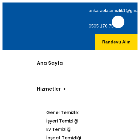
ankaraelatemizlik1@gmai
0505 176 75 06
Randevu Alın
Ana Sayfa
Hizmetler
Genel Temizlik
İşyeri Temizliği
Ev Temizliği
İnşaat Temizliği