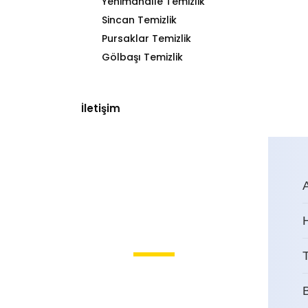
Yenimahalle Temizlik
Sincan Temizlik
Pursaklar Temizlik
Gölbaşı Temizlik
İletişim
T
Boğaziçi Temizlik